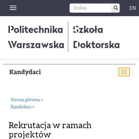
EN
Toggle
navigation
Politechnika
Szkoła
Warszawska
Doktorska
Kandydaci
Togg
navi
Strona główna
»
Kandydaci
»
Rekrutacja w ramach
projektów