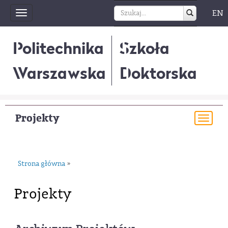
EN
Toggle
navigation
Politechnika
Szkoła
Warszawska
Doktorska
Projekty
Togg
navi
Strona główna
»
Projekty