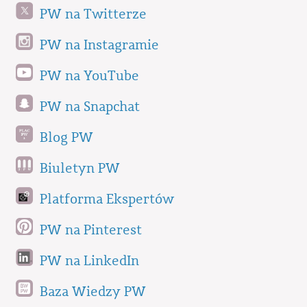
PW na Twitterze
PW na Instagramie
PW na YouTube
PW na Snapchat
Blog PW
Biuletyn PW
Platforma Ekspertów
PW na Pinterest
PW na LinkedIn
Baza Wiedzy PW