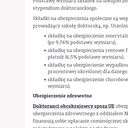
Podstawę wymiaru składek na ubezpiecz
stypendium doktoranckiego.
Składki na ubezpieczenia społeczne są ws
prowadzący szkołę doktorską, np. Uczelnię
składkę na ubezpieczenie emerytaln
(po 9,76% podstawy wymiaru),
składkę na ubezpieczenia rentowe 
płatnik (6,5% podstawy wymiaru),
składkę na ubezpieczenie wypadkow
procentowej określonej dla danego 
składkę na ubezpieczenie chorobow
wymiaru),
Ubezpieczenie zdrowotne
Doktoranci obcokrajowcy spoza UE
ubezp
ubezpieczenia zdrowotnego z oddziałem N
finansują sobie opłacanie comiesięcznej s