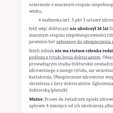
orzeczenie o znacznym stopniu niepełnosp
wieku,
małżonka (art. 5 pkt 3 ustawy zdrow
nie ukończył 26 lat
Jeśli więc doktorant
(l
znacznym stopniu niepełnosprawności lub
powinien być
zgłoszony do ubezpieczenia 
nie ma statusu członka rodz
Jeżeli jednak
podlega z tytułu bycia doktorantem
. Obję
prowadzącym studia doktorskie oświadcze
zdrowotnego z innego tytułu, nie wcześni
kształcenia. Ubezpieczenie zdrowotne wyg
skreślenia z listy doktorantów. Zgłoszen
doktorską (płatnik).
Ważne:
Prawo do świadczeń opieki zdrowo
upływie 4 miesięcy od ich ukończenia albo