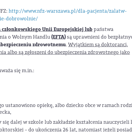
NFZ:
http://www.nfz-warszawa.pl/dla-pacjenta/zalatw-
ie-dobrowolnie/
członkowskiego Unii Europejskiej lub
państwa
(EFTA
)
enia o Wolnym Handlu
są uprawnieni do bezpłatny
ubezpieczeniu zdrowotnemu
.
Wyjątkiem są doktoranci,
nia albo są zgłoszeni do ubezpieczenia zdrowotnego jako
waża się m.in.:
go ustanowiono opiekę, albo dziecko obce w ramach rodz
ecka,
y się dalej w szkole lub zakładzie kształcenia nauczycieli 
ktorskiej – do ukończenia 26 lat, natomiast jeżeli posia