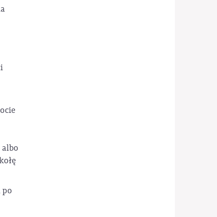
ia
o
i
ocie
 albo
zkołę
 po