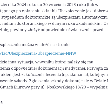
dziernika 2024 roku do 30 września 2025 roku (lub w
tępnego po opłaceniu składki). Ubezpieczenie jest dobro
y stypendium doktoranckie są ubezpieczani automatyczni
typendium doktoranckiego w danym roku akademickim. O
zelnię, powinny złożyć odpowiednie oświadczenie przed
zpieczeniu można znaleźć na stronie:
-Plac/Ubezpieczenia/Ubezpieczenie-NNW
dzie inna sytuacja, w wyniku której należy się mu
zenia odpowiedniej dokumentacji medycznej. Przyjęta z
okiem jest zakończenie leczenia (np. złamania), kolejnym
łoszenie szkody. Zgłoszenia szkody dokonuje się w Dziale 
, Gmach Biurowy przy ul. Noakowskiego 18/20 – wypełnia
ia