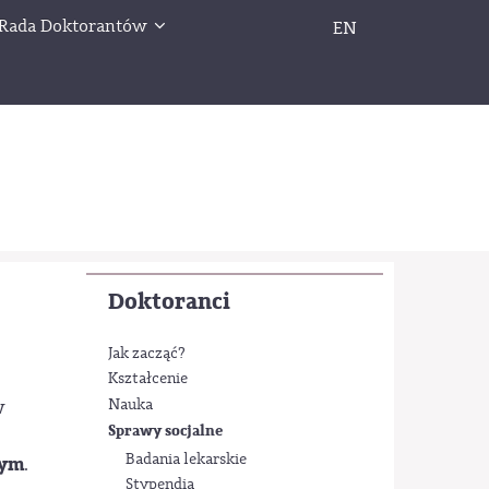
Rada Doktorantów
EN
Doktoranci
Jak zacząć?
Kształcenie
Nauka
w
Sprawy socjalne
Badania lekarskie
wym
.
Stypendia