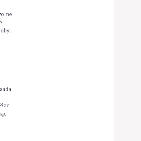
wolne
e
soby,
asada
Płac
jąc