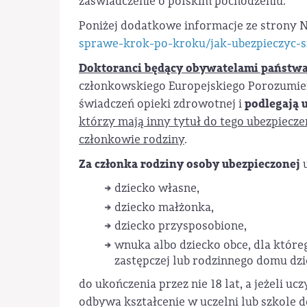
zaświadczenie o polskim pochodzeniu.
Poniżej dodatkowe informacje ze strony 
sprawe-krok-po-kroku/jak-ubezpieczyc-s
Doktoranci będący obywatelami państwa 
członkowskiego Europejskiego Porozumi
podlegają 
świadczeń opieki zdrowotnej i
którzy mają inny tytuł do tego ubezpiecze
członkowie rodziny
.
Za członka rodziny osoby ubezpieczonej
u
dziecko własne,
dziecko małżonka,
dziecko przysposobione,
wnuka albo dziecko obce, dla które
zastępczej lub rodzinnego domu dzi
do ukończenia przez nie 18 lat, a jeżeli ucz
odbywa kształcenie w uczelni lub szkole do