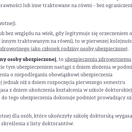
rawności lub inne traktowane na równi – bez ograniczen
otnej).
ub bez względu na wiek, gdy legitymuje się orzeczeniem 
 innym traktowanym na równi), to w pierwszej kolejnośc
zdrowotnego jako członek rodziny osoby ubezpieczonej
.
iny osoby ubezpieczonej
, to
ubezpieczeniu zdrowotnemu
cie tym ubezpieczeniem nastąpi z dniem złożenia w podmi
nia o niepodleganiu obowiązkowi ubezpieczenia
ej jednak niż z dniem rozpoczęcia pierwszego semestru
asa z dniem ukończenia kształcenia w szkole doktorskiej
ia do tego ubezpieczenia dokonuje podmiot prowadzący s
tnej dla osób, które ukończyły szkołę doktorską wygasa
 skreślenia z listy doktorantów.