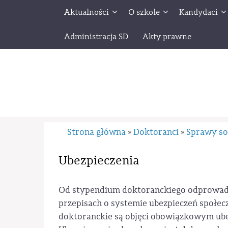
Aktualności
O szkole
Kandydaci
Administracja SD
Akty prawne
Strona główna
Doktoranci
Sprawy so
»
»
Ubezpieczenia
Od stypendium doktoranckiego odprowadza
przepisach o systemie ubezpieczeń społec
doktoranckie są objęci obowiązkowym ub