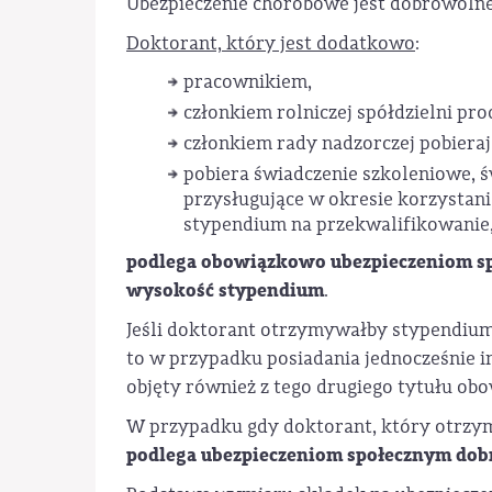
Ubezpieczenie chorobowe jest dobrowolne
Doktorant, który jest dodatkowo
:
pracownikiem,
członkiem rolniczej spółdzielni pro
członkiem rady nadzorczej pobiera
pobiera świadczenie szkoleniowe, ś
przysługujące w okresie korzystani
stypendium na przekwalifikowanie
podlega obowiązkowo ubezpieczeniom sp
wysokość stypendium
.
Jeśli doktorant otrzymywałby stypendiu
to w przypadku posiadania jednocześnie i
objęty również z tego drugiego tytułu ob
W przypadku gdy doktorant, który otrzym
podlega ubezpieczeniom społecznym dob