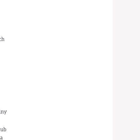
ch
iny
lub
da