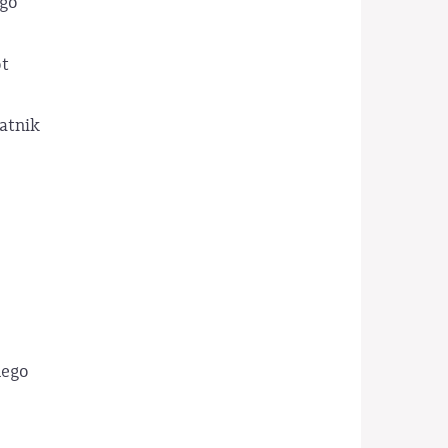
ego
ot
atnik
nego