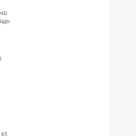
śli
iągu
S
 65