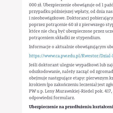
000 zł. Ubezpieczenie obowiązuje od 1 paź
przypadku późniejszej wpłaty, od dnia nas
i nieobowiązkowe. Doktoranci pobierając
poprzez potrącenie 60 zł z pierwszego s
które nie chcą być ubezpieczone przez uc
potrąceniem składki ze stypendium.
Informacje o aktualnie obowiązującym ube
https://www.ca.pw.edu.pl/Kwestor/Dzial
Jeśli doktorant ulegnie wypadkowi lub zaj
odszkodowanie, należy zacząć od zgromad
obejmuje następujące etapy: pierwszym kr
krokiem (po zakończeniu leczenia) jest zg
PW u p. Leny Murawskiej-Riedel pok. 417
odpowiedni formularz.
Ubezpieczenie na przedłużeniu kształcen