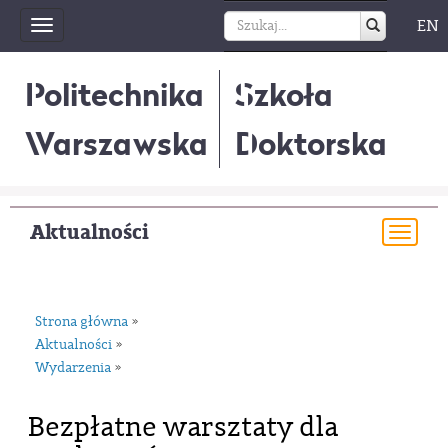
EN
Toggle
navigation
Politechnika
Szkoła
Warszawska
Doktorska
Aktualności
Togg
navi
Strona główna
»
Aktualności
»
Wydarzenia
»
Bezpłatne warsztaty dla