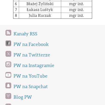
6
Błażej Żyliński
mgr inż.
7
Łukasz Luśtyk
mgr inż.
8
Julia Kuczak
mgr inż.
Kanały RSS
PW na Facebook
PW na Twitterze
PW na Instagramie
PW na YouTube
PW na Snapchat
Blog PW