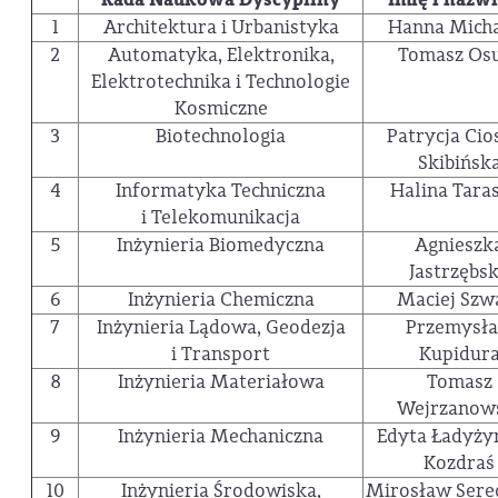
1
Architektura i Urbanistyka
Hanna Mich
2
Automatyka, Elektronika,
Tomasz Os
Elektrotechnika i Technologie
Kosmiczne
3
Biotechnologia
Patrycja Cio
Skibińsk
4
Informatyka Techniczna
Halina Tara
i Telekomunikacja
5
Inżynieria Biomedyczna
Agnieszk
Jastrzębs
6
Inżynieria Chemiczna
Maciej Szw
7
Inżynieria Lądowa, Geodezja
Przemysł
i Transport
Kupidur
8
Inżynieria Materiałowa
Tomasz
Wejrzanow
9
Inżynieria Mechaniczna
Edyta Ładyży
Kozdraś
10
Inżynieria Środowiska,
Mirosław Sere