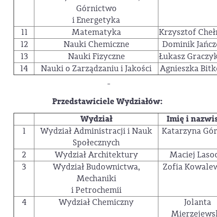
Górnictwo
i Energetyka
11
Matematyka
Krzysztof Cheł
12
Nauki Chemiczne
Dominik Jańcz
13
Nauki Fizyczne
Łukasz Graczy
14
Nauki o Zarządzaniu i Jakości
Agnieszka Bit
-
Przedstawiciele Wydziałów:
Wydział
Imię i nazwi
1
Wydział Administracji i Nauk
Katarzyna Gór
Społecznych
2
Wydział Architektury
Maciej Laso
3
Wydział Budownictwa,
Zofia Kowale
Mechaniki
i Petrochemii
4
Wydział Chemiczny
Jolanta
Mierzejews