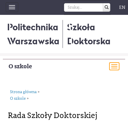
EN
Toggle
navigation
Politechnika
Szkoła
Warszawska
Doktorska
O szkole
Togg
navi
Strona główna
»
O szkole
»
Rada Szkoły Doktorskiej