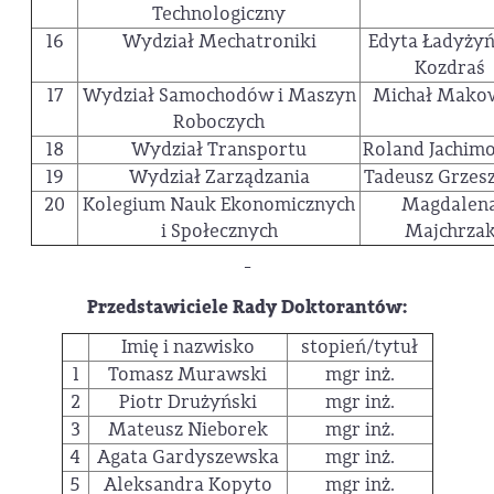
Technologiczny
16
Wydział Mechatroniki
Edyta Ładyżyń
Kozdraś
17
Wydział Samochodów i Maszyn
Michał Mako
Roboczych
18
Wydział Transportu
Roland Jachim
19
Wydział Zarządzania
Tadeusz Grzes
20
Kolegium Nauk Ekonomicznych
Magdalen
i Społecznych
Majchrza
-
Przedstawiciele Rady Doktorantów:
Imię i nazwisko
stopień/tytuł
1
Tomasz Murawski
mgr inż.
2
Piotr Drużyński
mgr inż.
3
Mateusz Nieborek
mgr inż.
4
Agata Gardyszewska
mgr inż.
5
Aleksandra Kopyto
mgr inż.