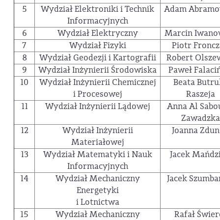
5
Wydział Elektroniki i Technik
Adam Abramo
Informacyjnych
6
Wydział Elektryczny
Marcin Iwano
7
Wydział Fizyki
Piotr Fronc
8
Wydział Geodezji i Kartografii
Robert Olsze
9
Wydział Inżynierii Środowiska
Paweł Falaci
10
Wydział Inżynierii Chemicznej
Beata Butru
i Procesowej
Raszeja
11
Wydział Inżynierii Lądowej
Anna Al Sabo
Zawadzka
12
Wydział Inżynierii
Joanna Zdu
Materiałowej
13
Wydział Matematyki i Nauk
Jacek Mańdz
Informacyjnych
14
Wydział Mechaniczny
Jacek Szumba
Energetyki
i Lotnictwa
15
Wydział Mechaniczny
Rafał Świer