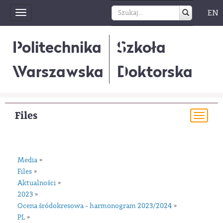
EN
Toggle
navigation
Politechnika
Szkoła
Warszawska
Doktorska
Files
Togg
navi
Media
»
Files
»
Aktualności
»
2023
»
Ocena śródokresowa - harmonogram 2023/2024
»
PL
»