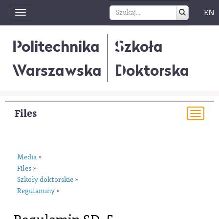
EN
Toggle
navigation
Politechnika
Szkoła
Warszawska
Doktorska
Files
Togg
navi
Media
»
Files
»
Szkoły doktorskie
»
Regulaminy
»