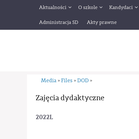
Aktualności
O szkole
Kandydaci
Administracja SD
Akty prawne
Media
Files
DOD
»
»
»
Zajęcia dydaktyczne
2022L