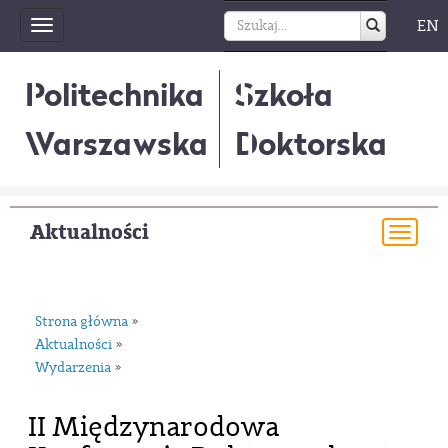
EN
Toggle
navigation
Politechnika
Szkoła
Warszawska
Doktorska
Aktualności
Togg
navi
Strona główna
»
Aktualności
»
Wydarzenia
»
II Międzynarodowa