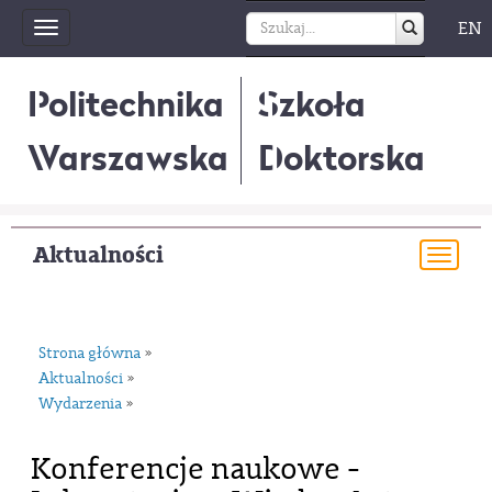
EN
Toggle
navigation
Politechnika
Szkoła
Warszawska
Doktorska
Aktualności
Togg
navi
Strona główna
»
Aktualności
»
Wydarzenia
»
Konferencje naukowe -