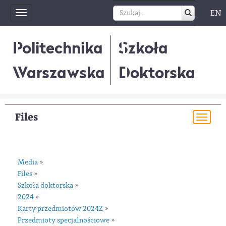
EN
Toggle
navigation
Politechnika
Szkoła
Warszawska
Doktorska
Files
Togg
navi
Media
»
Files
»
Szkoła doktorska
»
2024
»
Karty przedmiotów 2024Z
»
Przedmioty specjalnościowe
»